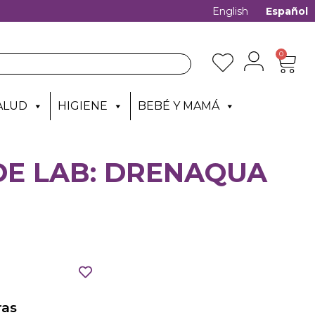
English
Español
0
ALUD
HIGIENE
BEBÉ Y MAMÁ
E LAB: DRENAQUA
as