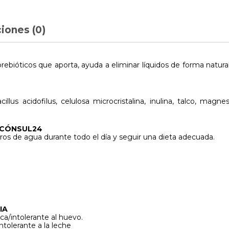
iones (0)
 prebióticos que aporta, ayuda a eliminar líquidos de forma natura
lus acidofilus, celulosa microcristalina, inulina, talco, magnes
 CÓNSUL24
itros de agua durante todo el día y seguir una dieta adecuada.
IA
ca/intolerante al huevo.
tolerante a la leche