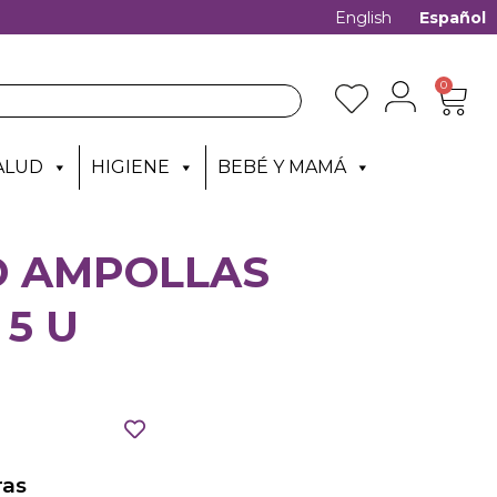
English
Español
0
ALUD
HIGIENE
BEBÉ Y MAMÁ
 AMPOLLAS
5 U
as