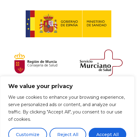
We value your privacy
Política de envío y devoluciones
We use cookies to enhance your browsing experience,
serve personalized ads or content, and analyze our
Política de privacidad
Uso de cookies
traffic. By clicking "Accept All", you consent to our use
of cookies.
Aviso legal
Términos y condiciones
0
Customize
Reject All
Accept All