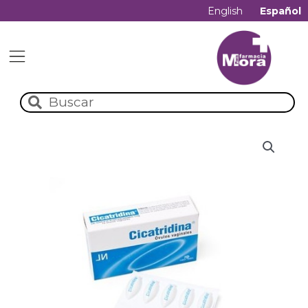
English
Español