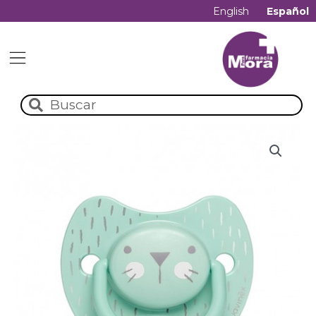
English
Español