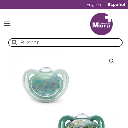
English
Español