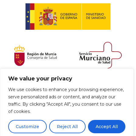
We value your privacy
Política de envío y devoluciones
We use cookies to enhance your browsing experience,
serve personalized ads or content, and analyze our
Política de privacidad
Uso de cookies
traffic. By clicking "Accept All", you consent to our use
of cookies.
Aviso legal
Términos y condiciones
0
Customize
Reject All
Accept All
Declaración de Accesibilidad