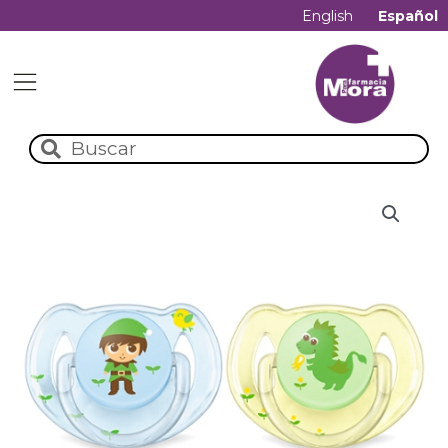
English
Español