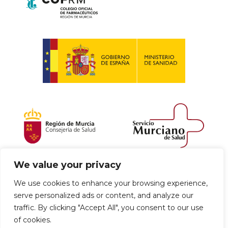
We value your privacy
Política de envío y devoluciones
We use cookies to enhance your browsing experience,
serve personalized ads or content, and analyze our
Política de privacidad
Uso de cookies
traffic. By clicking "Accept All", you consent to our use
of cookies.
Aviso legal
Términos y condiciones