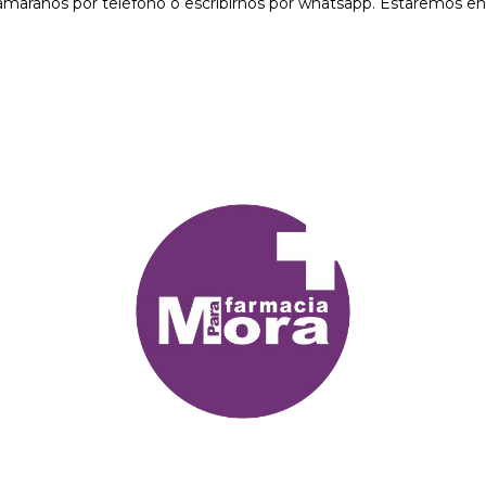
lamaranos por teléfono o escribirnos por whatsapp. Estaremos 