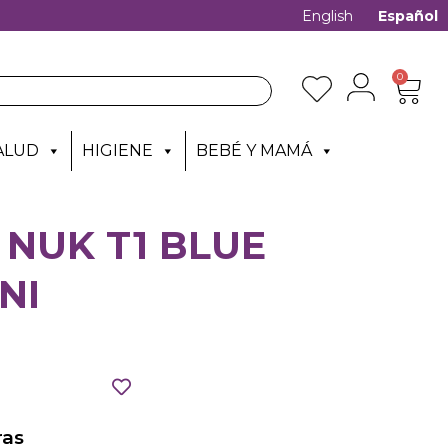
English
Español
0
ALUD
HIGIENE
BEBÉ Y MAMÁ
NUK T1 BLUE
NI
as