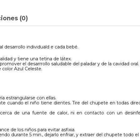
iones (0)
l desarrollo individuald e cada bebé.
lidad y tiene una tetina de látex.
omover el desarrrollo saludable del paladar y de la cavidad oral.
 color Azul Celeste.
ía estrangularse con ellas.
e cuando el niño tiene dientes. Tire del chupete en todas dire
 cerca de una fuente de calor, ni en contacto con un desinfe
nce de los niños para evitar asfixia.
do durante 5 min., dejarlo enfriar, y extraer del chupete todo el