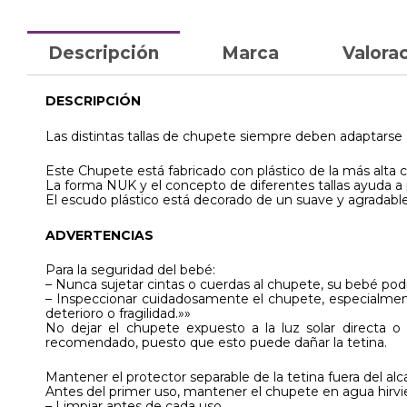
Descripción
Marca
Valorac
DESCRIPCIÓN
Las distintas tallas de chupete siempre deben adaptarse a
Este Chupete está fabricado con plástico de la más alta ca
La forma NUK y el concepto de diferentes tallas ayuda a pr
El escudo plástico está decorado de un suave y agradable
ADVERTENCIAS
Para la seguridad del bebé:
– Nunca sujetar cintas o cuerdas al chupete, su bebé podr
– Inspeccionar cuidadosamente el chupete, especialment
deterioro o fragilidad.»»
No dejar el chupete expuesto a la luz solar directa o
recomendado, puesto que esto puede dañar la tetina.
Mantener el protector separable de la tetina fuera del alca
Antes del primer uso, mantener el chupete en agua hirvien
– Limpiar antes de cada uso.