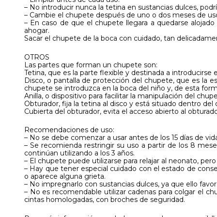
– No introducir nunca la tetina en sustancias dulces, podr
– Cambie el chupete después de uno o dos meses de uso,
– En caso de que el chupete llegara a quedarse aloj
ahogar.
Sacar el chupete de la boca con cuidado, tan delicadame
OTROS
Las partes que forman un chupete son:
Tetina, que es la parte flexible y destinada a introducirse 
Disco, o pantalla de protección del chupete, que es la es
chupete se introduzca en la boca del niño y, de esta for
Anilla, o dispositivo para facilitar la manipulación del ch
Obturador, fija la tetina al disco y está situado dentro del 
Cubierta del obturador, evita el acceso abierto al obturado
Recomendaciones de uso:
– No se debe comenzar a usar antes de los 15 días de vida
– Se recomienda restringir su uso a partir de los 8 mes
continúan utilizando a los 3 años.
– El chupete puede utilizarse para relajar al neonato, per
– Hay que tener especial cuidado con el estado de conse
o aparece alguna grieta.
– No impregnarlo con sustancias dulces, ya que ello favore
– No es recomendable utilizar cadenas para colgar el chup
cintas homologadas, con broches de seguridad.