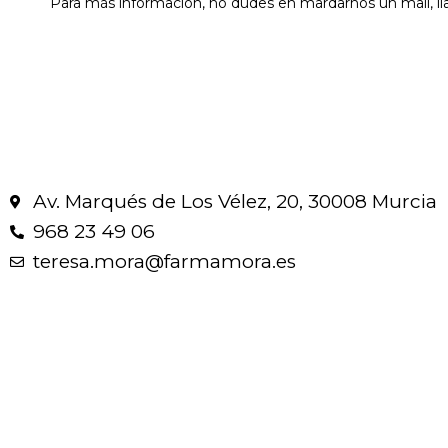
Para más información, no dudes en mardarnos un mail, l
Av. Marqués de Los Vélez, 20, 30008 Murcia
968 23 49 06
teresa.mora@farmamora.es