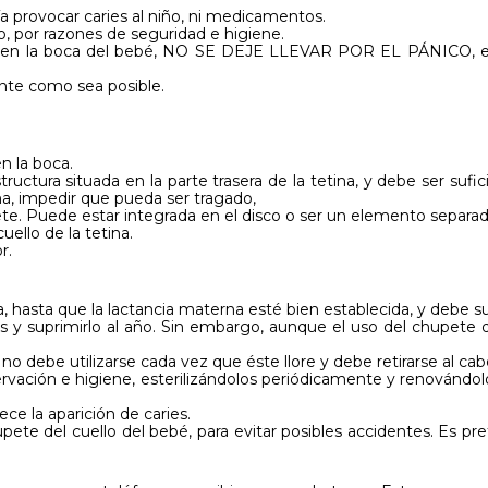
ía provocar caries al niño, ni medicamentos.
 por razones de seguridad e higiene.
ado en la boca del bebé, NO SE DEJE LLEVAR POR EL PÁNICO, e
nte como sea posible.
en la boca.
tructura situada en la parte trasera de la tetina, y debe ser suf
ma, impedir que pueda ser tragado,
upete. Puede estar integrada en el disco o ser un elemento separado
cuello de la tetina.
r.
, hasta que la lactancia materna esté bien establecida, y debe s
es y suprimirlo al año. Sin embargo, aunque el uso del chupete d
o no debe utilizarse cada vez que éste llore y debe retirarse al c
rvación e higiene, esterilizándolos periódicamente y renovándolo
ce la aparición de caries.
ete del cuello del bebé, para evitar posibles accidentes. Es pre