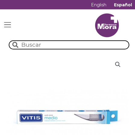
English
Español