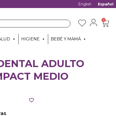
English
Español
0
ALUD
HIGIENE
BEBÉ Y MAMÁ
 DENTAL ADULTO
MPACT MEDIO
as