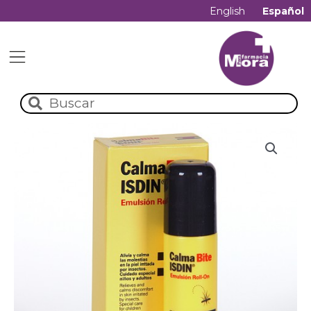
English
Español