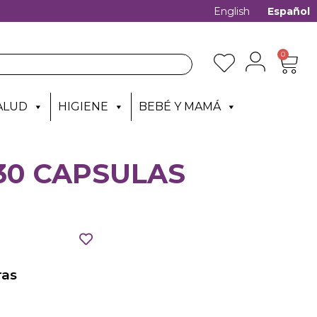
English
Español
0
ALUD
HIGIENE
BEBÉ Y MAMÁ
30 CAPSULAS
as