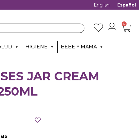
English
Español
0
ALUD
HIGIENE
BEBÉ Y MAMÁ
SES JAR CREAM
250ML
as