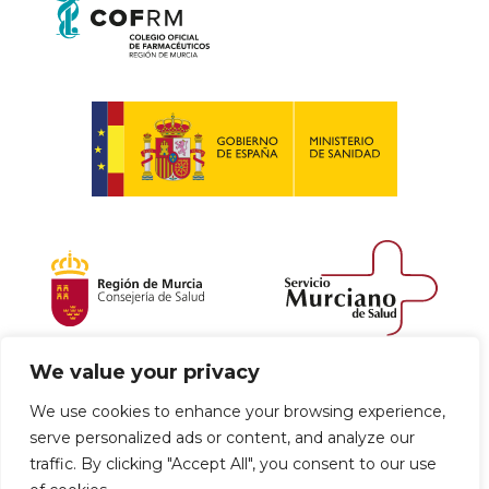
We value your privacy
Política de envío y devoluciones
We use cookies to enhance your browsing experience,
serve personalized ads or content, and analyze our
Política de privacidad
Uso de cookies
traffic. By clicking "Accept All", you consent to our use