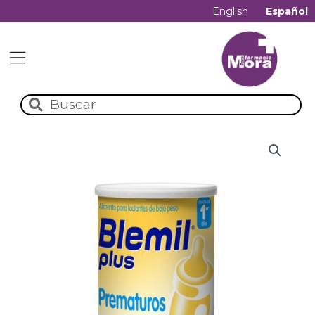
English
Español