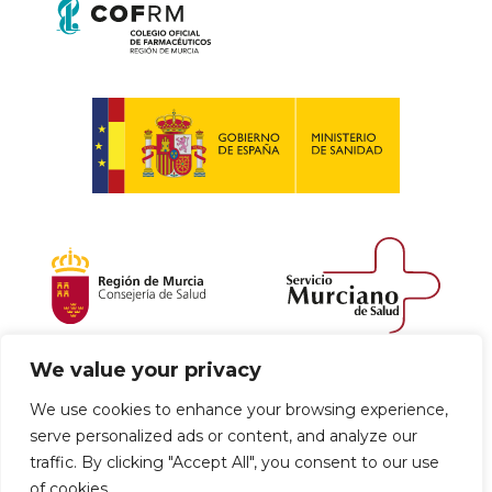
We value your privacy
Política de envío y devoluciones
We use cookies to enhance your browsing experience,
serve personalized ads or content, and analyze our
Política de privacidad
Uso de cookies
traffic. By clicking "Accept All", you consent to our use
of cookies.