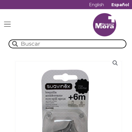
English
Español