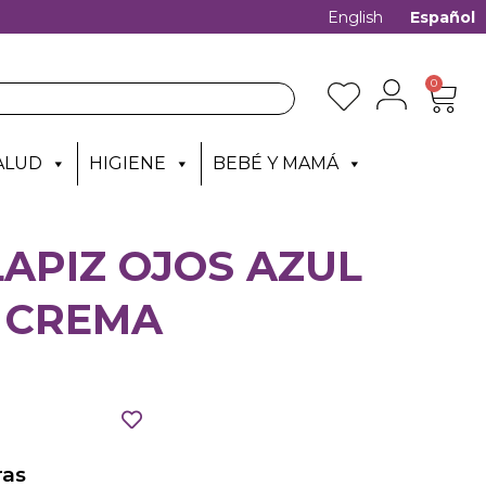
English
Español
0
ALUD
HIGIENE
BEBÉ Y MAMÁ
LAPIZ OJOS AZUL
 CREMA
as