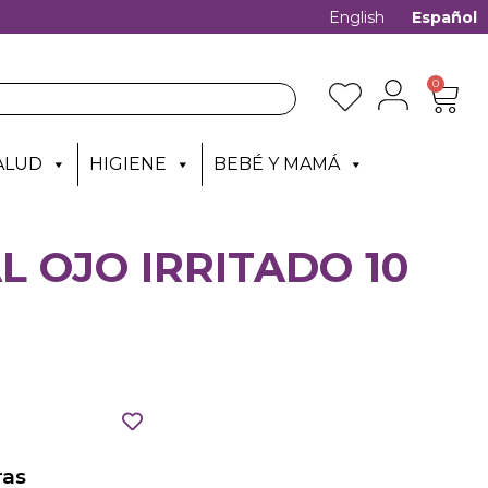
English
Español
0
ALUD
HIGIENE
BEBÉ Y MAMÁ
 OJO IRRITADO 10
as