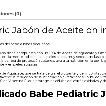
iones (0)
c Jabón de Aceite onlin
cas del bebé o niños pequeños.
e uso diario compuesto con un 10% de Aceite de aguacate y Omeg
 esencialmente indicado para pieles secas, muy secas o incluso p
a barrera de protección cutánea, una alta nutrición en la piel, ba
e y en pieles atópicas.
e de Aguacate, que se trata de un relipidizante y dermoprotector
l y favrece la reducción de la inflamación e irritaciones un 1% de 
% de Vitamina E, que protege las células del estrés oxidativo y de 
dicado Babe Pediatric 