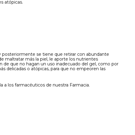
s atópicas.
y posteriormente se tiene que retirar con abundante
maltratar más la piel, le aporte los nutrientes
 fin de que no hagan un uso inadecuado del gel, como por
 más delicadas o atópicas, para que no empeoren las
la a los farmacéuticos de nuestra Farmacia.