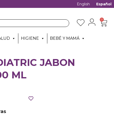
English
Español
0
ALUD
HIGIENE
BEBÉ Y MAMÁ
DIATRIC JABON
00 ML
as