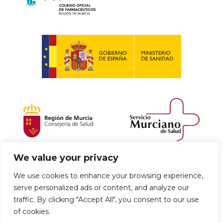
We value your privacy
Política de envío y devoluciones
We use cookies to enhance your browsing experience,
serve personalized ads or content, and analyze our
Política de privacidad
Uso de cookies
traffic. By clicking "Accept All", you consent to our use
of cookies.
Aviso legal
Términos y condiciones