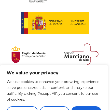
We value your privacy
Política de envío y devoluciones
We use cookies to enhance your browsing experience,
serve personalized ads or content, and analyze our
Política de privacidad
Uso de cookies
traffic. By clicking "Accept All", you consent to our use
of cookies.
Aviso legal
Términos y condiciones