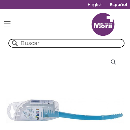
English
Español