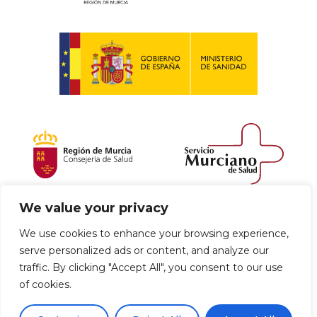
We value your privacy
Política de envío y devoluciones
We use cookies to enhance your browsing experience,
serve personalized ads or content, and analyze our
Política de privacidad
Uso de cookies
traffic. By clicking "Accept All", you consent to our use
of cookies.
Aviso legal
Términos y condiciones
0