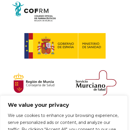
We value your privacy
Política de envío y devoluciones
We use cookies to enhance your browsing experience,
serve personalized ads or content, and analyze our
Política de privacidad
Uso de cookies
traffic. By clicking "Accept All", you consent to our use