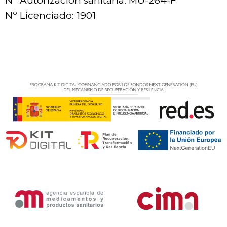
Nº Autorización sanitaria: MU-264-F
Nº Licenciado: 1901