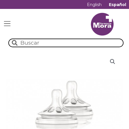
English
Español