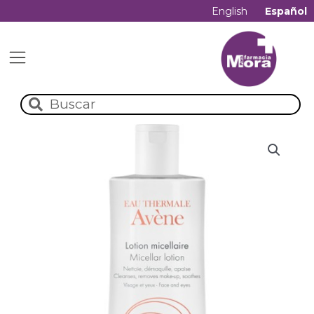
English
Español