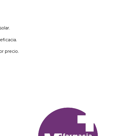
olar.
ficacia.
r precio.