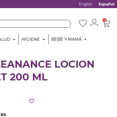
English
Español
0
ALUD
HIGIENE
BEBÉ Y MAMÁ
LEANANCE LOCION
T 200 ML
as