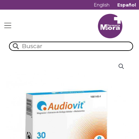
English
Español