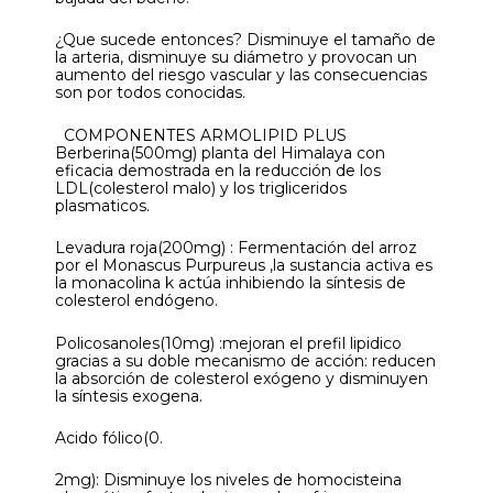
¿Que sucede entonces? Disminuye el tamaño de
la arteria, disminuye su diámetro y provocan un
aumento del riesgo vascular y las consecuencias
son por todos conocidas.
COMPONENTES ARMOLIPID PLUS
Berberina(500mg) planta del Himalaya con
eficacia demostrada en la reducción de los
LDL(colesterol malo) y los trigliceridos
plasmaticos.
Levadura roja(200mg) : Fermentación del arroz
por el Monascus Purpureus ,la sustancia activa es
la monacolina k actúa inhibiendo la síntesis de
colesterol endógeno.
Policosanoles(10mg) :mejoran el prefil lipidico
gracias a su doble mecanismo de acción: reducen
la absorción de colesterol exógeno y disminuyen
la síntesis exogena.
Acido fólico(0.
2mg): Disminuye los niveles de homocisteina