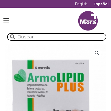
English
Español