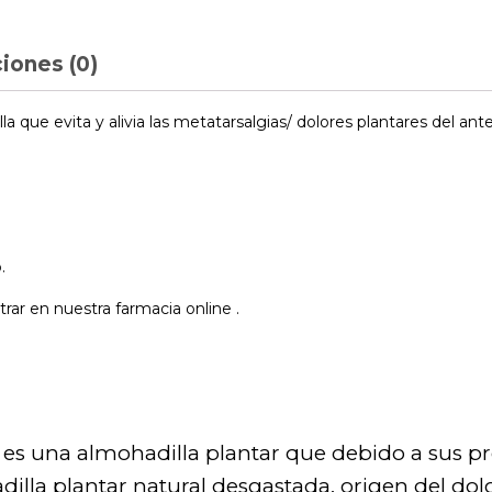
iones (0)
la que evita y alivia las metatarsalgias/ dolores plantares del a
.
rar en nuestra farmacia online .
 es una almohadilla plantar que debido a sus 
dilla plantar natural desgastada, origen del dol