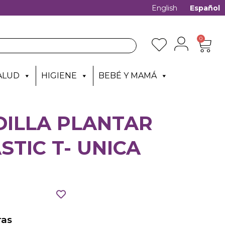
English
Español
0
ALUD
HIGIENE
BEBÉ Y MAMÁ
ILLA PLANTAR
TIC T- UNICA
as