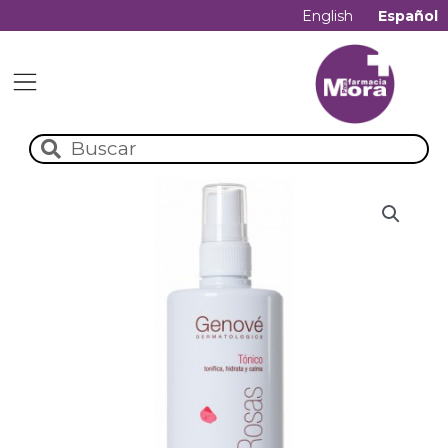
English
Español