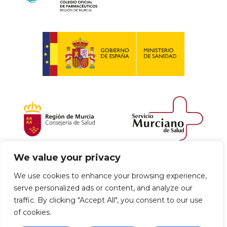
We value your privacy
Política de envío y devoluciones
We use cookies to enhance your browsing experience,
serve personalized ads or content, and analyze our
Política de privacidad
Uso de cookies
traffic. By clicking "Accept All", you consent to our use
of cookies.
Aviso legal
Términos y condiciones