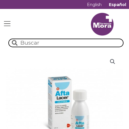
English
Español