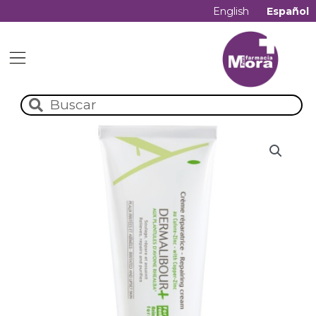
English
Español