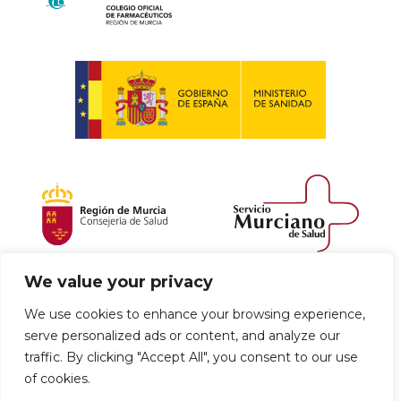
We value your privacy
Política de envío y devoluciones
We use cookies to enhance your browsing experience,
serve personalized ads or content, and analyze our
Política de privacidad
Uso de cookies
traffic. By clicking "Accept All", you consent to our use
of cookies.
Aviso legal
Términos y condiciones