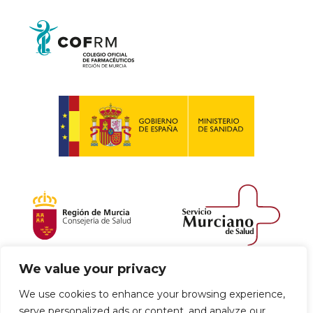
We value your privacy
Política de envío y devoluciones
We use cookies to enhance your browsing experience,
serve personalized ads or content, and analyze our