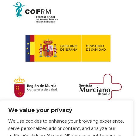
We value your privacy
Política de envío y devoluciones
We use cookies to enhance your browsing experience,
serve personalized ads or content, and analyze our
Política de privacidad
Uso de cookies
traffic. By clicking "Accept All", you consent to our use