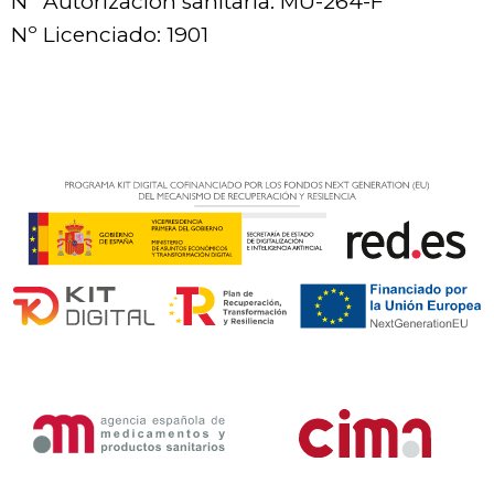
Nº Autorización sanitaria: MU-264-F
Nº Licenciado: 1901