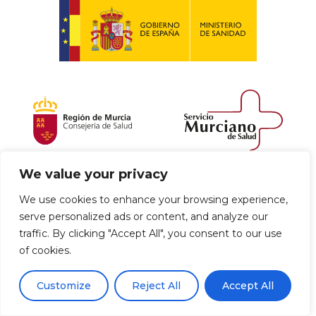
We value your privacy
Política de envío y devoluciones
We use cookies to enhance your browsing experience,
serve personalized ads or content, and analyze our
Política de privacidad
Uso de cookies
traffic. By clicking "Accept All", you consent to our use
of cookies.
Aviso legal
Términos y condiciones
0
Customize
Reject All
Accept All
Declaración de Accesibilidad